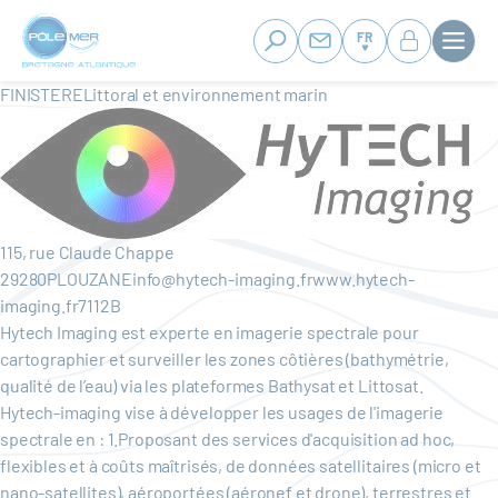
Panneau de gestion des cookies
Aller
au
FR
contenu
principal
FINISTERELittoral et environnement marin
115, rue Claude Chappe
29280PLOUZANEinfo@hytech-imaging.frwww.hytech-
imaging.fr7112B
Hytech Imaging est experte en imagerie spectrale pour
cartographier et surveiller les zones côtières (bathymétrie,
qualité de l’eau) via les plateformes Bathysat et Littosat.
Hytech-imaging vise à développer les usages de l'imagerie
spectrale en : 1.Proposant des services d'acquisition ad hoc,
flexibles et à coûts maîtrisés, de données satellitaires (micro et
nano-satellites), aéroportées (aéronef et drone), terrestres et