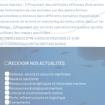
sous-marines ; 2.Proposant des méthodes efficaces d'extraction
de l'information de ces données sur des plates-formes
accessibles à distance dans différents domaines d'application,
observation de la terre et monitoring du milieu côtier dans un 1er
temps ; 3.Proposant des services opérationnels à valeur ajoutée
utilisant des images spectrales.
82068952900023PME40000.00106201606 22 41 89
937ED6062E5345415F9A190FFA6E6419A6
RECEVOIR NOS ACTUALITÉS
Défense, sûreté et sécurité maritimes
Catégories
Naval et nautisme
Ressources énergétiques et minérales marines
Ressources biologiques marines
Littoral et environnement marins
Ports, infrastructures et logistique
Évènements