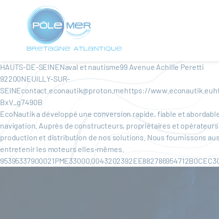
Panneau de gestion des cookies
Aller
au
contenu
principal
HAUTS-DE-SEINENaval et nautisme99 Avenue Achille Peretti
92200NEUILLY-SUR-
SEINEcontact.econautik@proton.mehttps://www.econautik.euh
BxV_g7490B
EcoNautik a développé une conversion rapide, fiable et abordable
navigation. Auprès de constructeurs, propriétaires et opérateur
production et distribution de nos solutions. Nous fournissons aus
entretenir les moteurs elles-mêmes.
95395337900021PME33000.0043202392EE882786954712B0CEC3