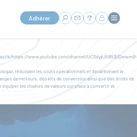
Adhérer
FR
nautik/https://www.youtube.com/channel/UC3dyjLBI853UQwwm0
iogaz, réduisant les coûts opérationnels et décarbonant la
nges de moteurs, des kits de conversion ainsi que des droits de
 équiper les chaines de valeurs sur place à convertir et