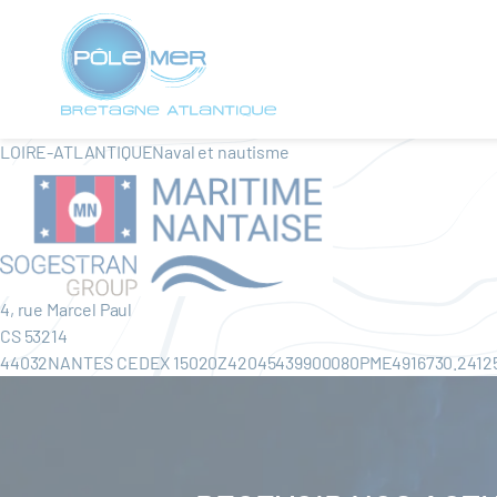
Panneau de gestion des cookies
Aller
au
contenu
principal
LOIRE-ATLANTIQUENaval et nautisme
4, rue Marcel Paul
CS 53214
44032NANTES CEDEX 15020Z42045439900080PME4916730.24125