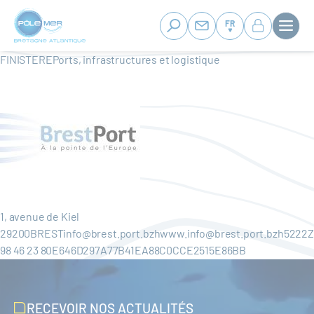
Panneau de gestion des cookies
Aller
au
FR
contenu
principal
FINISTEREPorts, infrastructures et logistique
1, avenue de Kiel
29200BRESTinfo@brest.port.bzhwww.info@brest.port.bzh5222
98 46 23 80E646D297A77B41EA88C0CCE2515E86BB
RECEVOIR NOS ACTUALITÉS