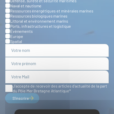
Défense, sûreté et sécurité maritimes
Catégories
Naval et nautisme
Ressources énergétiques et minérales marines
Ressources biologiques marines
Littoral et environnement marins
Ports, infrastructures et logistique
Évènements
Europe
Spatial
J'accepte de recevoir des articles d'actualité de la part
du Pôle Mer Bretagne Atlantique
S'inscrire