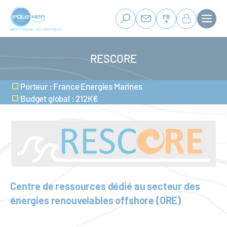
Panneau de gestion des cookies
Aller
au
FR
contenu
principal
RESCORE
Porteur : France Energies Marines
Budget global : 212K€
Centre de ressources dédié au secteur des
énergies renouvelables offshore (ORE)