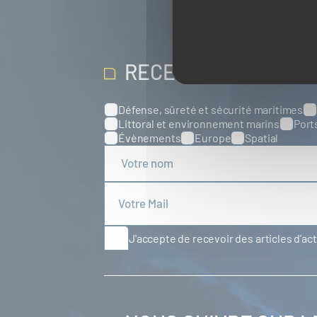
RECEVOIR NOS ACT
Défense, sûreté et sécurité maritimes
Catégories
Littoral et environnement marins
Port
Évènements
Europe
Spatial
J'accepte de recevoir des articles d'ac