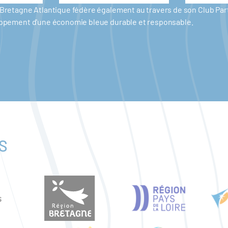
er Bretagne Atlantique fédère également au travers de son Club P
eloppement d'une économie bleue durable et responsable.
S