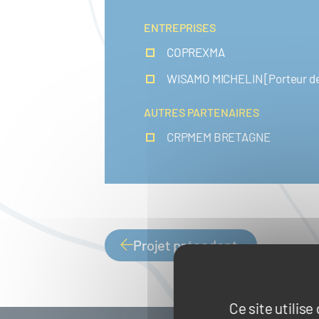
ENTREPRISES
COPREXMA
WISAMO MICHELIN [Porteur de
AUTRES PARTENAIRES
CRPMEM BRETAGNE
Projet précedent
PAGINATION
Ce site utilis