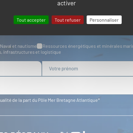
activer
Tout accepter
Tout refuser
Personnaliser
UALITÉS
Naval et nautisme
Ressources énergétiques et minérales mar
s, infrastructures et logistique
tualité de la part du Pôle Mer Bretagne Atlantique