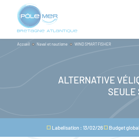
Panneau de gestion des cookies
Aller
au
contenu
principal
Accueil
Naval et nautisme
WIND SMART FISHER
ALTERNATIVE VÉLI
SEULE 
Labelisation : 13/02/26
Budget global