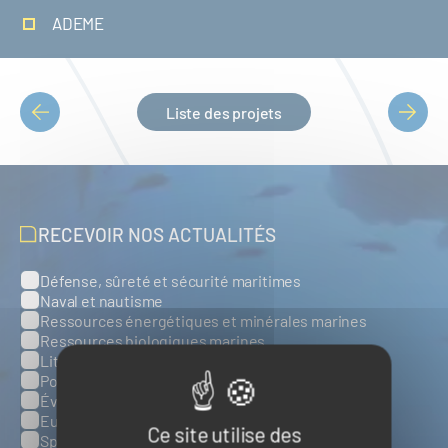
ADEME
Liste des projets
PAGINATION
RECEVOIR NOS ACTUALITÉS
Défense, sûreté et sécurité maritimes
Catégories
Naval et nautisme
Ressources énergétiques et minérales marines
Ressources biologiques marines
Littoral et environnement marins
Ports, infrastructures et logistique
Évènements
Europe
Ce site utilise des
Spatial