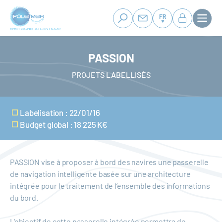
Panneau de gestion des cookies
Aller
au
FR
contenu
principal
PASSION
PROJETS LABELLISÉS
Labelisation : 22/01/16
Budget global : 18 225 K€
PASSION vise à proposer à bord des navires une passerelle
de navigation intelligente basée sur une architecture
intégrée pour le traitement de l’ensemble des informations
du bord.
L'objectif de cette passerelle intégrée permettra de