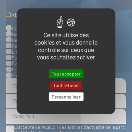
RECEVOIR NOS ACTUALITÉS
Défense, sûreté et sécurité maritimes
Catégories
Ce site utilise des
Naval et nautisme
Ressources énergétiques et minérales marines
cookies et vous donne le
Ressources biologiques marines
contrôle sur ceux que
Littoral et environnement marins
vous souhaitez activer
Ports, infrastructures et logistique
Évènements
Europe
Tout accepter
Spatial
Tout refuser
Personnaliser
J'accepte de recevoir des articles d'actualité de la part