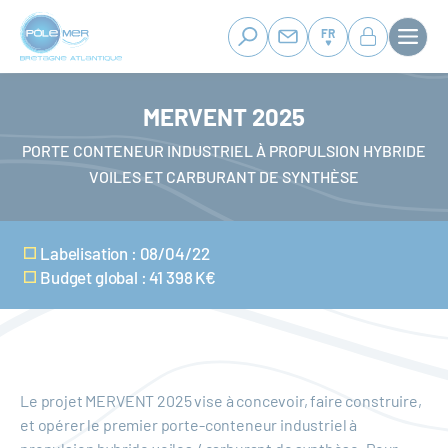
Panneau de gestion des cookies
Aller
au
FR
contenu
principal
MERVENT 2025
PORTE CONTENEUR INDUSTRIEL À PROPULSION HYBRIDE
VOILES ET CARBURANT DE SYNTHÈSE
Labelisation : 08/04/22
Budget global : 41 398 K€
Le projet MERVENT 2025 vise à concevoir, faire construire,
et opérer le premier porte-conteneur industriel à