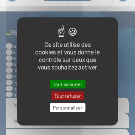
RECEVOIR NOS ACTUALITÉS
Ce site utilise des
Défense, sûreté et sécurité maritimes
Catégories
cookies et vous donne le
Naval et nautisme
Ressources énergétiques et minérales marines
contrôle sur ceux que
Ressources biologiques marines
vous souhaitez activer
Littoral et environnement marins
Ports, infrastructures et logistique
Évènements
Tout accepter
Europe
Spatial
Tout refuser
Personnaliser