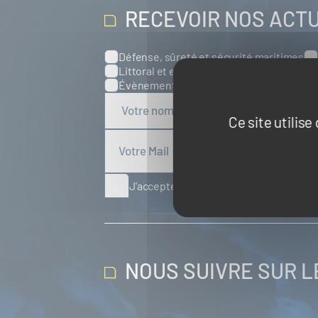
RECEVOIR NOS ACT
Défense, sûreté et sécurité maritimes
Catégories
Littoral et environnement marins
Port
Évènements
Europe
Spatial
Ce site utilis
J'accepte de recevoir des articles d'ac
NOUS SUIVRE SUR 