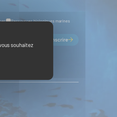
ines
Ressources biologiques marines
S'inscrire
 vous souhaitez