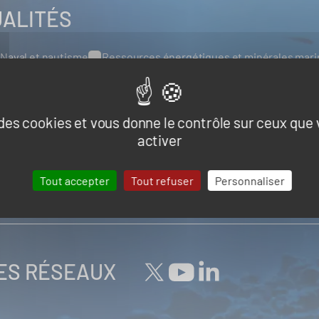
UALITÉS
Naval et nautisme
Ressources énergétiques et minérales mar
s, infrastructures et logistique
e des cookies et vous donne le contrôle sur ceux que
activer
Tout accepter
Tout refuser
Personnaliser
tualité de la part du Pôle Mer Bretagne Atlantique
LES RÉSEAUX