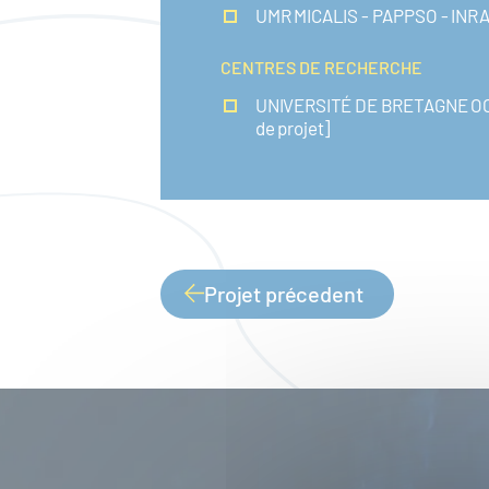
UMR MICALIS - PAPPSO - INR
CENTRES DE RECHERCHE
UNIVERSITÉ DE BRETAGNE OC
de projet]
Projet précedent
PAGINATION