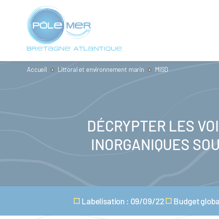
Panneau de gestion des cookies
Aller
au
contenu
principal
Accueil
Littoral et environnement marin
MISD
DÉCRYPTER LES VO
INORGANIQUES SOU
Labelisation : 09/09/22
Budget global