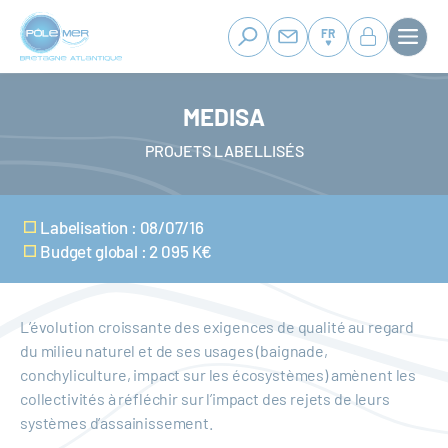
Panneau de gestion des cookies
Aller
au
FR
contenu
principal
MEDISA
PROJETS LABELLISÉS
Labelisation : 08/07/16
Budget global : 2 095 K€
L’évolution croissante des exigences de qualité au regard
du milieu naturel et de ses usages (baignade,
conchyliculture, impact sur les écosystèmes) amènent les
collectivités à réfléchir sur l’impact des rejets de leurs
systèmes d’assainissement.