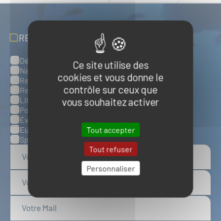
RECEVOIR NOS ACTUALITÉS
Défense, sûreté et sécurité maritimes
Catégories
Ce site utilise des
Naval et nautisme
cookies et vous donne le
Ressources énergétiques et minérales marines
contrôle sur ceux que
Ressources biologiques marines
Littoral et environnement marins
vous souhaitez activer
Ports, infrastructures et logistique
Évènements
Europe
Tout accepter
Spatial
Tout refuser
Personnaliser