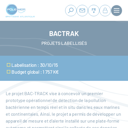
Panneau de gestion des cookies
Aller
au
FR
contenu
principal
BACTRAK
PROJETS LABELLISÉS
Labelisation : 30/10/15
Budget global : 1 757 K€
Le projet BAC-TRACK vise à concevoir un premier
prototype opérationnel de détection de la pollution
bactérienne en temps réel et in situ dans les eaux marines
et continentales. Ainsi, le projet a permis de développer un
appareil de mesure et d'alerte installé sur une plate-forme
autonome et permettant ainsi la collecte de ces données.