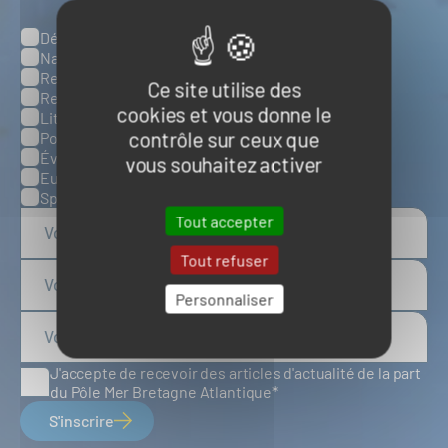
Défense, sûreté et sécurité maritimes
Catégories
Naval et nautisme
Ressources énergétiques et minérales marines
Ce site utilise des
Ressources biologiques marines
cookies et vous donne le
Littoral et environnement marins
contrôle sur ceux que
Ports, infrastructures et logistique
Évènements
vous souhaitez activer
Europe
Spatial
Tout accepter
Tout refuser
Personnaliser
J'accepte de recevoir des articles d'actualité de la part
du Pôle Mer Bretagne Atlantique
S'inscrire