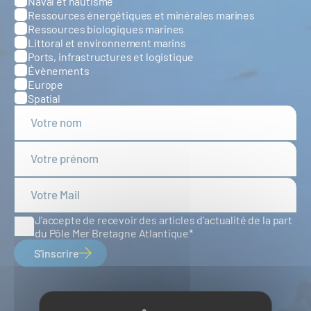
Naval et nautisme
Ressources énergétiques et minérales marines
Ressources biologiques marines
Littoral et environnement marins
Ports, infrastructures et logistique
Évènements
Europe
Spatial
J'accepte de recevoir des articles d'actualité de la part
du Pôle Mer Bretagne Atlantique
S'inscrire