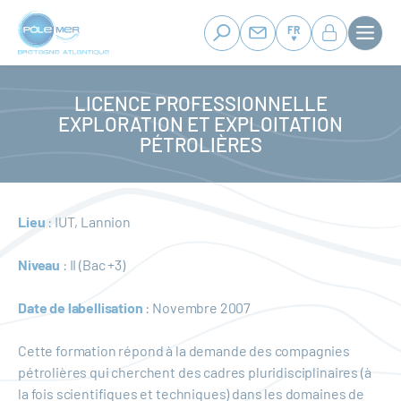
Panneau de gestion des cookies
Aller
au
FR
contenu
principal
LICENCE PROFESSIONNELLE
EXPLORATION ET EXPLOITATION
PÉTROLIÈRES
Lieu
: IUT, Lannion
Niveau
: II (Bac +3)
Date de labellisation
: Novembre 2007
Cette formation répond à la demande des compagnies
pétrolières qui cherchent des cadres pluridisciplinaires (à
la fois scientifiques et techniques) dans les domaines de