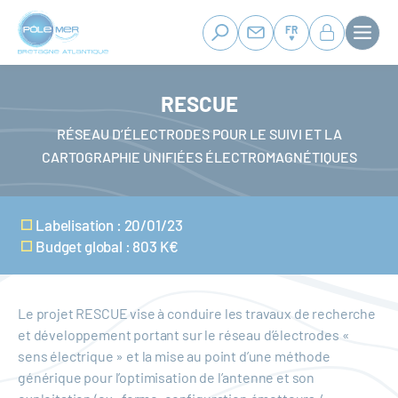
Panneau de gestion des cookies
Aller
au
FR
contenu
principal
RESCUE
RÉSEAU D’ÉLECTRODES POUR LE SUIVI ET LA
CARTOGRAPHIE UNIFIÉES ÉLECTROMAGNÉTIQUES
Labelisation : 20/01/23
Budget global : 803 K€
Le projet RESCUE vise à conduire les travaux de recherche
et développement portant sur le réseau d’électrodes «
sens électrique » et la mise au point d’une méthode
générique pour l’optimisation de l’antenne et son