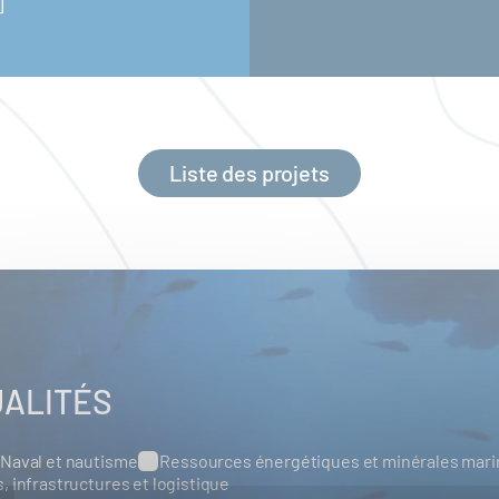
]
Liste des projets
UALITÉS
Naval et nautisme
Ressources énergétiques et minérales mar
s, infrastructures et logistique