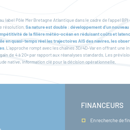
au label Pôle Mer Bretagne Atlantique dans le cadre de l’appel BPI «
e résolution.
Sa nature est double : développement d’un nouveau 
compétitivité de la filière météo-océan en réduisant coûts et laten
e en quasi-temps réel les trajectoires AIS des navires, les observa
tes
. L’approche rompt avec les chaînes 3D/4D-Var en offrant une i
 gain de 4 à 20× par rapport aux réanalyses standards. Les prévisio
ude native, information clé pour la décision opérationnelle.
FINANCEURS
En recherche de f