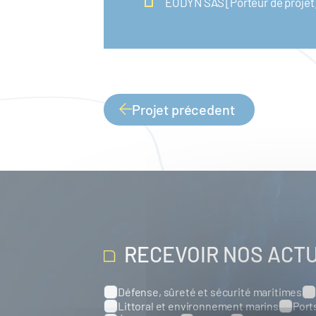
EODYN SAS [Porteur de projet
Projet précedent
PAGINATION
RECEVOIR NOS ACT
Défense, sûreté et sécurité maritimes
Catégories
Littoral et environnement marins
Port