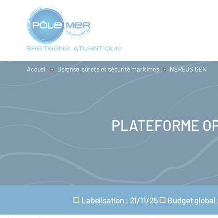
Panneau de gestion des cookies
Aller
au
contenu
principal
Accueil
Défense, sûreté et sécurité maritimes
NEREUS GEN
PLATEFORME OP
Labelisation : 21/11/25
Budget global 