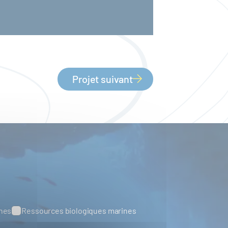
Projet suivant
ines
Ressources biologiques marines