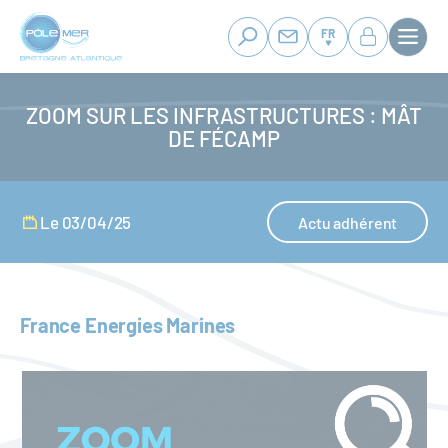
Panneau de gestion des cookies
Aller
au
FR
contenu
principal
ZOOM SUR LES INFRASTRUCTURES : MÂT
DE FÉCAMP
Le 03/04/25
Actu adhérent
France Energies Marines