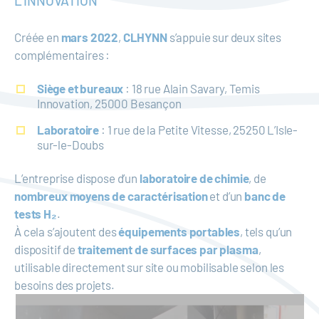
L’INNOVATION
Créée en
mars 2022
,
CLHYNN
s’appuie sur deux sites
complémentaires :
Siège et bureaux
: 18 rue Alain Savary, Temis
Innovation, 25000 Besançon
Laboratoire
: 1 rue de la Petite Vitesse, 25250 L’Isle-
sur-le-Doubs
L’entreprise dispose d’un
laboratoire de chimie
, de
nombreux moyens de caractérisation
et d’un
banc de
tests H₂
.
À cela s’ajoutent des
équipements portables
, tels qu’un
dispositif de
traitement de surfaces par plasma
,
utilisable directement sur site ou mobilisable selon les
besoins des projets.