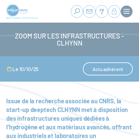
Panneau de gestion des cookies
Aller
au
FR
contenu
principal
ZOOM SUR LES INFRASTRUCTURES -
CLHYNN
Le 10/10/25
Actu adhérent
Issue de la recherche associée au CNRS, la
start-up deeptech CLHYNN met à disposition
des infrastructures uniques dédiées à
l’hydrogène et aux matériaux avancés, offrant
aux industriels et laboratoires un