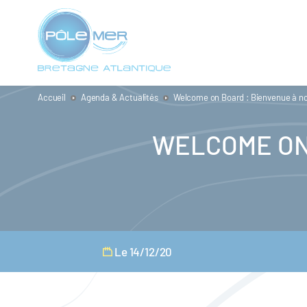
Panneau de gestion des cookies
Aller
au
contenu
principal
Accueil
Agenda & Actualités
Welcome on Board : Bienvenue à no
WELCOME ON
Le 14/12/20