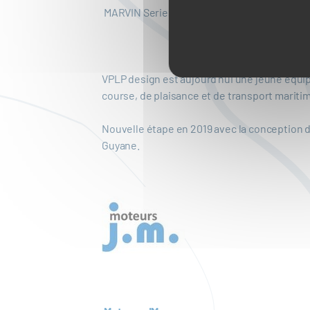
MARVIN Series
VPLP design est aujourd’hui une jeune équip
course, de plaisance et de transport mariti
Nouvelle étape en 2019 avec la conception d’
Guyane.