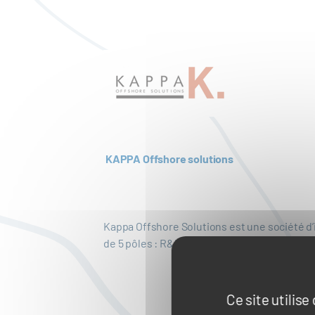
KAPPA Offshore solutions
Kappa Offshore Solutions est une société d’
de 5 pôles : R&D, Edition logicielle, mise à
Ce site utilis