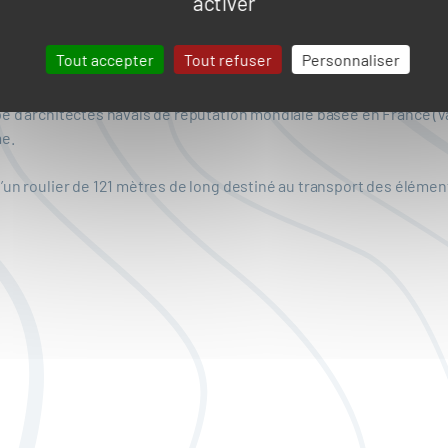
activer
Tout accepter
Tout refuser
Personnaliser
e d’architectes navals de réputation mondiale basée en France (Va
me.
un roulier de 121 mètres de long destiné au transport des éléments