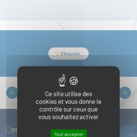
S'inscrire
Ce site utilise des
Liste des événements
PAGINATION
cookies et vous donne le
contrôle sur ceux que
vous souhaitez activer
RECEVOIR NOS ACTUALITÉS
Tout accepter