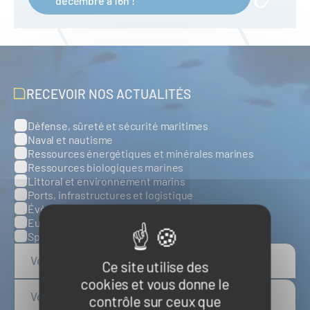
décembre à 16h !
RECEVOIR NOS ACTUALITÉS
Défense, sûreté et sécurité maritimes
Catégories
Naval et nautisme
Ressources énergétiques et minérales marines
Ressources biologiques marines
Littoral et environnement marins
Ports, infrastructures et logistique
Évènements
Europe
Spatial
Ce site utilise des
cookies et vous donne le
contrôle sur ceux que