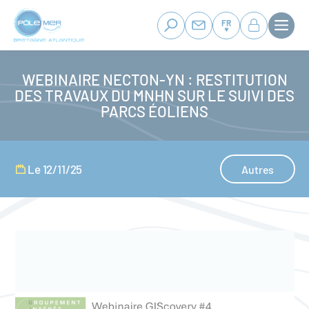
Panneau de gestion des cookies
Aller
au
FR
contenu
principal
WEBINAIRE NECTON-YN : RESTITUTION
DES TRAVAUX DU MNHN SUR LE SUIVI DES
PARCS ÉOLIENS
Le 12/11/25
Autres