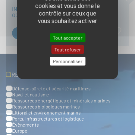
cookies et vous donne le
INSCRIPTION AU WEBINAIRE DU JEUDI 9
contrôle sur ceux que
OCTOBRE 2025 (11H00-12H00)
vous souhaitez activer
Lien d'inscription au webinaire
Tout accepter
Tout refuser
Personnaliser
RECEVOIR NOS ACTUALITÉS
Défense, sûreté et sécurité maritimes
Catégories
Naval et nautisme
Ressources énergétiques et minérales marines
Ressources biologiques marines
Littoral et environnement marins
Ports, infrastructures et logistique
Évènements
Europe