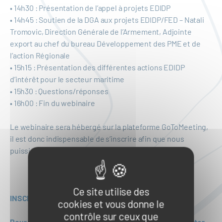
• 14h30 : Présentation de l’appel à projets EDIDP
• 14h45 : Soutien de la DGA aux projets EDIDP/FED – Natali
Tromovic, Direction Générale de l’Armement, Adjointe
export au chef du bureau Développement des PME et de
l’action Régionale
• 15h15 : Présentation des différentes actions EDIDP
d’intérêt pour le secteur maritime
• 15h30 : Questions/réponses
• 16h00 : Fin du webinaire
Le webinaire sera hébergé sur la plateforme GoToMeeting,
il est donc indispensable de s’inscrire afin que nous
puissions vous envoyer les codes de connexion.
Ce site utilise des
INSCRIPTION
cookies et vous donne le
contrôle sur ceux que
Pour tout complément d’information, merci de contacter