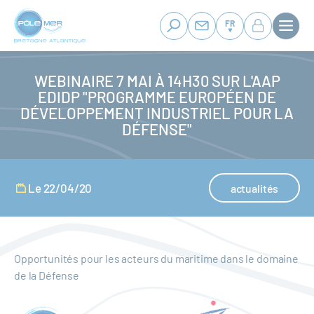
Panneau de gestion des cookies
Aller
au
FR
contenu
principal
WEBINAIRE 7 MAI À 14H30 SUR L'AAP
EDIDP "PROGRAMME EUROPÉEN DE
DÉVELOPPEMENT INDUSTRIEL POUR LA
DÉFENSE"
Le 22/04/20
actualités
Opportunités pour les acteurs du maritime dans le domaine
de la Défense