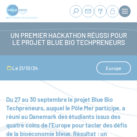
Panneau de gestion des cookies
Aller
au
FR
contenu
principal
UN PREMIER HACKATHON RÉUSSI POUR
LE PROJET BLUE BIO TECHPRENEURS
Le 21/10/24
Europe
Du 27 au 30 septembre le projet Blue Bio
Techpreneurs, auquel le Pôle Mer participe, a
réuni au Danemark des étudiants issus des
quatre coins de l’Europe pour tacler des défis
de la bioéconomie bleue. Résultat : un