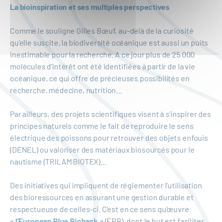
La bioinspiration et ses multiples perspectives
Comme le souligne Gilles Bœuf, au-delà de la curiosité
qu’elle suscite, la biodiversité océanique est aussi un puits
inestimable pour la recherche. A ce jour plus de 25 000
molécules d’intérêt ont été identifiées à partir de la vie
océanique, ce qui offre de précieuses possibilités en
recherche, médecine, nutrition…
Par ailleurs, des projets scientifiques visent à s’inspirer des
principes naturels comme le fait de reproduire le sens
électrique des poissons pour retrouver des objets enfouis
(DENEL) ou valoriser des matériaux biosourcés pour le
nautisme (TRILAM BIOTEX)…
Des initiatives qui impliquent de réglementer l’utilisation
des bioressources en assurant une gestion durable et
respectueuse de celles-ci. C’est en ce sens qu’œuvre
« l’European Blue Biobank »
(EBB), dont le but est faciliter