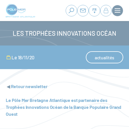
Panneau de gestion des cookies
Aller
au
FR
contenu
principal
LES TROPHÉES INNOVATIONS OCÉAN
Le 18/11/20
actualités
◀
Retour newsletter
Le Pôle Mer Bretagne Atlantique est partenaire des
Trophées Innovations Océan de la Banque Populaire Grand
Ouest