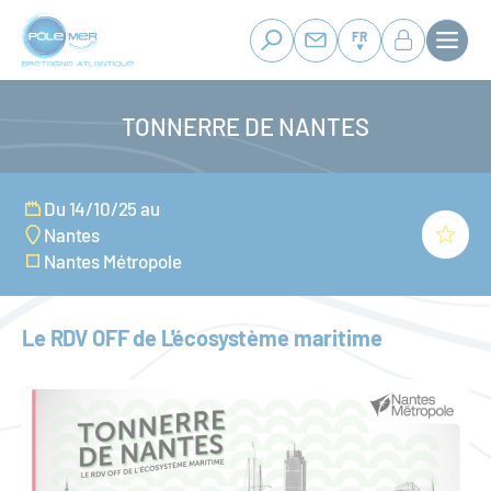
Panneau de gestion des cookies
Aller
au
FR
contenu
principal
TONNERRE DE NANTES
Du 14/10/25 au
Nantes
Nantes Métropole
Le RDV OFF de L'écosystème maritime