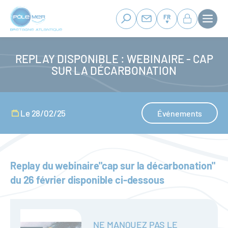
Panneau de gestion des cookies
Aller
au
FR
contenu
principal
REPLAY DISPONIBLE : WEBINAIRE - CAP
SUR LA DÉCARBONATION
Le 28/02/25
Événements
Replay du webinaire"cap sur la décarbonation"
du 26 février disponible ci-dessous
NE MANQUEZ PAS LE