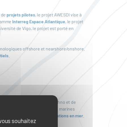
e de
projets pilotes
, le projet AWESDI vise à
gramme
Interreg Espace Atlantique
, le projet
iversité de Vigo, le projet est porté en
hnologiques offshore et nearshore/onshore.
tiels
.
etagne Atlantique, de GEPS Techno et de
’éolien flottant et aux énergies marines
nt et la validation des innovations en mer
.
 vous souhaitez