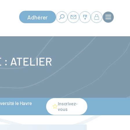
Adhérer
FR
: ATELIER
versité le Havre
Inscrivez-
vous