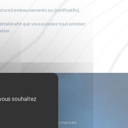
cture (remboursements sur justificatifs).
taillé afin que vous puissiez nous préciser
ation.
 vous souhaitez
ines
Ressources biologiques marines