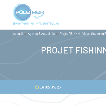
Panneau de gestion des cookies
Aller
au
contenu
principal
Accueil
Agenda & Actualités
Projet FISHINN – Visite d’étude au P
PROJET FISHINN
Le 02/05/25