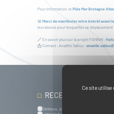
Pour information, le
Pôle Mer Bretagne Atlan
📅
Merci de manifester votre intérêt avant l
les raisons pour lesquelles ce déplacement vo
🔗 En savoir plus sur la projet FISHINN :
fish
📩 Contact : Anaëlle Saliou –
anaelle.salio
Ce site utilis
RECEVOIR NOS ACT
Défense, sûreté et sécurité maritimes
Catégories
Littoral et environnement marins
Port