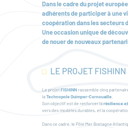
Dans le cadre du projet europée
adhérents de participer à une visi
coopération dans les secteurs d
Une occasion unique de découvri
de nouer de nouveaux partenaria
LE PROJET FISHINN
Le projet
FISHINN
rassemble cinq partenaires
la
Technopole Quimper-Cornouaille
.
Son objectif est de renforcer la
résilience e
vers des modèles durables, et la coopération 
Dans ce cadre, le Pôle Mer Bretagne Atlantiq