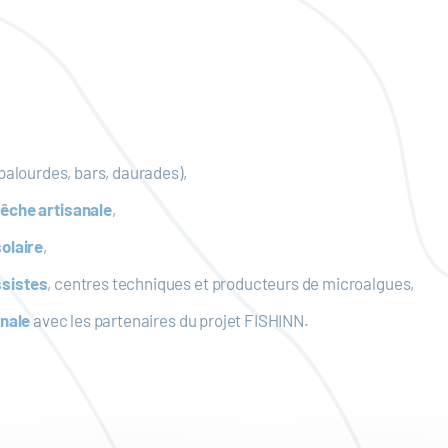
 palourdes, bars, daurades),
êche artisanale
,
olaire
,
ssistes
, centres techniques et producteurs de microalgues,
onale
avec les partenaires du projet FISHINN.