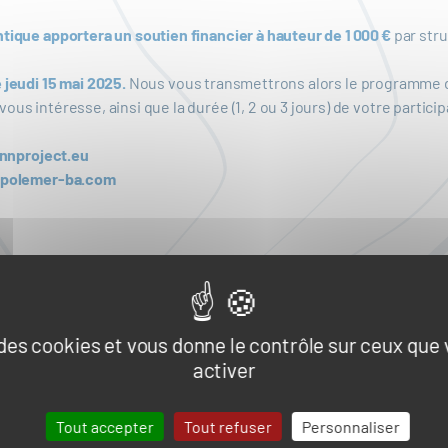
tique apportera un soutien financier à hauteur de 1 000 €
par stru
e jeudi 15 mai 2025.
Nous vous transmettrons alors le programme dé
us intéresse, ainsi que la durée (1, 2 ou 3 jours) de votre particip
innproject.eu
u@polemer-ba.com
e des cookies et vous donne le contrôle sur ceux que
UALITÉS
activer
Tout accepter
Tout refuser
Personnaliser
Naval et nautisme
Ressources énergétiques et minérales mar
s, infrastructures et logistique