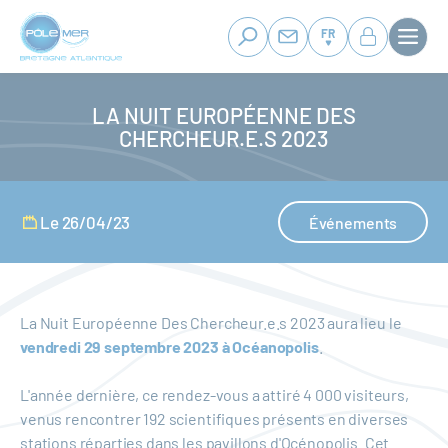
Panneau de gestion des cookies
Aller
au
FR
contenu
principal
LA NUIT EUROPÉENNE DES
CHERCHEUR.E.S 2023
Le 26/04/23
Événements
La Nuit Européenne Des Chercheur.e.s 2023 aura lieu le
vendredi 29 septembre 2023 à Océanopolis
.
L'année dernière, ce rendez-vous a attiré 4 000 visiteurs,
venus rencontrer 192 scientifiques présents en diverses
stations réparties dans les pavillons d'Océnopolis. Cet