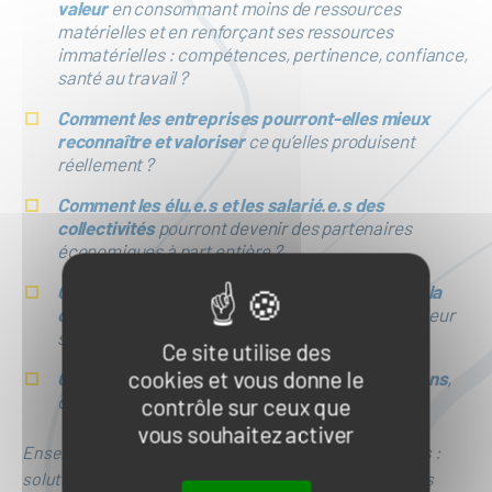
valeur
en consommant moins de ressources
matérielles et en renforçant ses ressources
immatérielles : compétences, pertinence, confiance,
santé au travail ?
Comment les entreprises pourront-elles mieux
reconnaître et valoriser
ce qu’elles produisent
réellement ?
Comment les élu.e.s et les salarié.e.s des
collectivités
pourront devenir des partenaires
économiques à part entière ?
Comment les pratiquant.e.s pourront sortir de la
compétition
pour aller vers la coopération dans leur
sport ou loisir nautique ?
Ce site utilise des
cookies et vous donne le
Comment les salariés pourront retrouver du sens
,
de la reconnaissance et du pouvoir d’agir ?
contrôle sur ceux que
vous souhaitez activer
Ensemble, nous ouvrirons des perspectives nouvelles :
solutions intégrées, performance d’usage, innovations