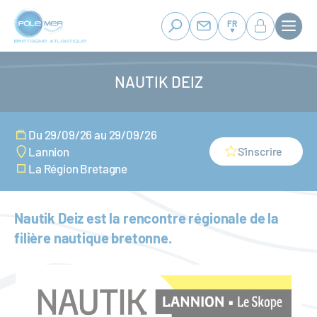
Panneau de gestion des cookies
Aller
au
FR
contenu
principal
NAUTIK DEIZ
Du 29/09/26 au 29/09/26
S'inscrire
Lannion
La Région Bretagne
Nautik Deiz est la rencontre régionale de la
filière nautique bretonne.