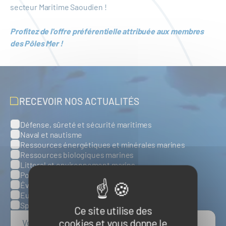
secteur Maritime Saoudien !
Profitez de l'offre préférentielle attribuée aux membres
des Pôles Mer !
RECEVOIR NOS ACTUALITÉS
Défense, sûreté et sécurité maritimes
Catégories
Naval et nautisme
Ressources énergétiques et minérales marines
Ressources biologiques marines
Littoral et environnement marins
Ports, infrastructures et logistique
Évènements
Europe
Spatial
Ce site utilise des
cookies et vous donne le