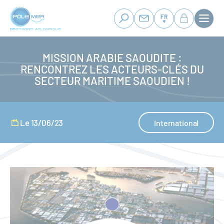
Panneau de gestion des cookies
Aller
au
FR
contenu
principal
MISSION ARABIE SAOUDITE :
RENCONTREZ LES ACTEURS-CLÉS DU
SECTEUR MARITIME SAOUDIEN !
Le 13/06/23
International