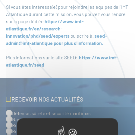
Si vous êtes intéressé(e) pour rejoindre les équipes de l'IMT
Atlantique durant cette mission, vous pouvez vous rendre
sur la page dédiée
https://www.imt-
atlantique.fr/en/research-
innovation/phd/seed/experts
ou écrire à:
seed-
admin@imt-atlantique
pour plus d'information.
Plus informations sur le site SEED:
https://www.imt-
atlantique.fr/seed
RECEVOIR NOS ACTUALITÉS
Défense, sûreté et sécurité maritimes
Catégories
Naval et nautisme
Ressources énergétiques et minérales marines
Ressources biologiques marines