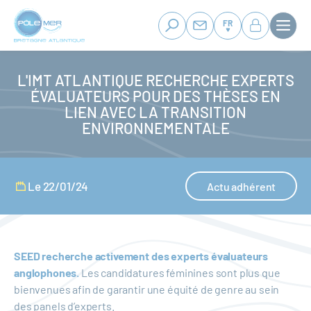
Panneau de gestion des cookies
Aller
au
FR
contenu
principal
L'IMT ATLANTIQUE RECHERCHE EXPERTS
ÉVALUATEURS POUR DES THÈSES EN
LIEN AVEC LA TRANSITION
ENVIRONNEMENTALE
Le 22/01/24
Actu adhérent
SEED recherche activement des experts évaluateurs
anglophones.
Les candidatures féminines sont plus que
bienvenues afin de garantir une équité de genre au sein
des panels d’experts.