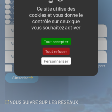
Littoral et environnement marins
Ports, infrastructures et logistique
Ce site utilise des
Évènements
cookies et vous donne le
Europe
contrôle sur ceux que
Spatial
vous souhaitez activer
Tout accepter
Tout refuser
Personnaliser
J'accepte de recevoir des articles d'actualité de la part
du Pôle Mer Bretagne Atlantique
S'inscrire
NOUS SUIVRE SUR LES RÉSEAUX