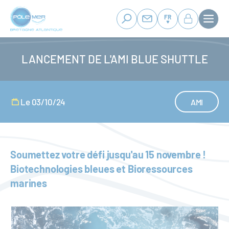
Panneau de gestion des cookies
Aller
au
FR
contenu
principal
LANCEMENT DE L'AMI BLUE SHUTTLE
Le 03/10/24
AMI
Soumettez votre défi jusqu'au 15 novembre !
Biotechnologies bleues et Bioressources
marines