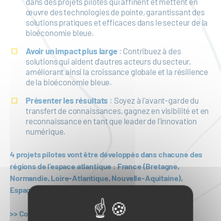
dans des projets pilotes qui affinent et mettent en
œuvre des technologies de pointe, garantissant des
solutions pratiques et efficaces dans le secteur de la
bioéconomie bleue.
Avoir un impact plus large
: Contribuez à des
solutions qui aident d'autres acteurs du secteur,
améliorant ainsi la croissance globale et la résilience
de la bioéconomie bleue.
Présenter les résultats
: Soyez à l'avant-garde du
transfert de connaissances, gagnez en visibilité et en
reconnaissance en tant que leader de l'innovation
numérique.
4 projets pilotes vont être développés dans chacune des
régions de l’espace atlantique : France (Bretagne,
Normandie, Loire-Atlantique, Nouvelle-Aquitaine),
Espagne, Portugal et Irlande
>> Contact