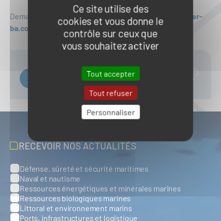
Ce site utilise des
Demandes d’information par courriel à
europe@polemer-
cookies et vous donne le
ba.com
contrôle sur ceux que
vous souhaitez activer
Tout accepter
Site de Blue Shuttle
Tout refuser
Personnaliser
RECEVOIR NOS ACTUALITÉS
Défense, sûreté et sécurité maritimes
Catégories
Naval et nautisme
Ressources énergétiques et minérales marines
Ressources biologiques marines
Littoral et environnement marins
Ports, infrastructures et logistique