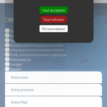
Tout accepter
RECEVOIR NOS ACTUALITÉS
Tout refuser
Personnaliser
Défense, sûreté et sécurité maritimes
Catégories
Naval et nautisme
Ressources énergétiques et minérales marines
Ressources biologiques marines
Littoral et environnement marins
Ports, infrastructures et logistique
Évènements
Europe
Spatial