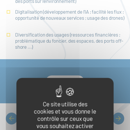
des ports sur l'environnement)
Digitalisation (développement de l’IA ; facilité les flux ;
opportunité de nouveaux services ; usage des drones)
Diversification des usages (ressources financières ;
problématique du foncier, des espaces, des ports off-
shore ...)
S'inscrire
Ce site utilise des
cookies et vous donne le
contrôle sur ceux que
Liste des événements
PAGINATION
vous souhaitez activer