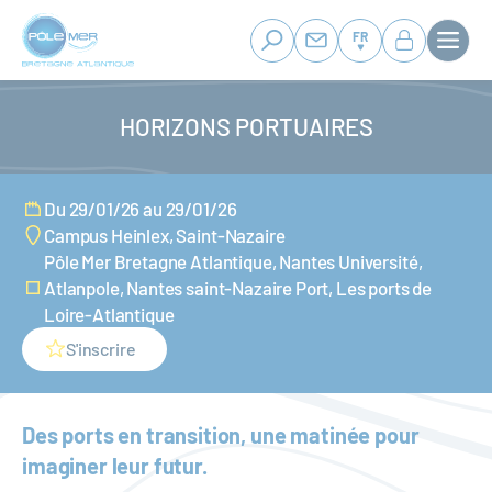
Panneau de gestion des cookies
Aller
au
FR
contenu
principal
HORIZONS PORTUAIRES
Du 29/01/26 au 29/01/26
Campus Heinlex, Saint-Nazaire
Pôle Mer Bretagne Atlantique, Nantes Université,
Atlanpole, Nantes saint-Nazaire Port, Les ports de
Loire-Atlantique
S'inscrire
Des ports en transition, une matinée pour
imaginer leur futur.