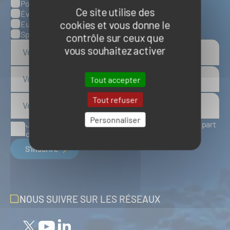
Ports, infrastructures et logistique
Ce site utilise des
Évènements
cookies et vous donne le
Europe
Spatial
contrôle sur ceux que
vous souhaitez activer
Tout accepter
Tout refuser
Personnaliser
J'accepte de recevoir des articles d'actualité de la part
du Pôle Mer Bretagne Atlantique
S'inscrire
NOUS SUIVRE SUR LES RÉSEAUX