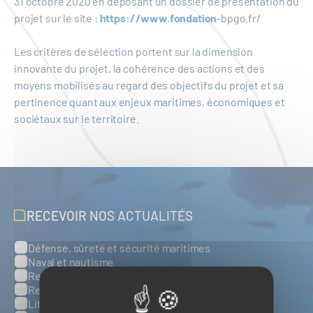
31 octobre 2020 en déposant un dossier de présentation du
projet sur le site :
https://www.fondation
‐bpgo.fr/
Les critères de sélection portent sur la dimension
innovante du projet, la cohérence des actions et des
moyens mobilisés au regard des objectifs du projet et sa
pertinence quant aux enjeux maritimes, économiques et
sociétaux sur le territoire.
RECEVOIR NOS ACTUALITÉS
Défense, sûreté et sécurité maritimes
Catégories
Naval et nautisme
Ressources énergétiques et minérales marines
Ressources biologiques marines
Littoral et environnement marins