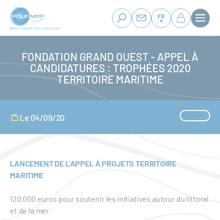
Panneau de gestion des cookies
Aller
au
FR
contenu
principal
FONDATION GRAND OUEST - APPEL À
CANDIDATURES : TROPHÉES 2020
TERRITOIRE MARITIME
Le 04/09/20
LANCEMENT DE L’APPEL À PROJETS TERRITOIRE
MARITIME
120 000 euros pour soutenir les initiatives autour du littoral
et de la mer