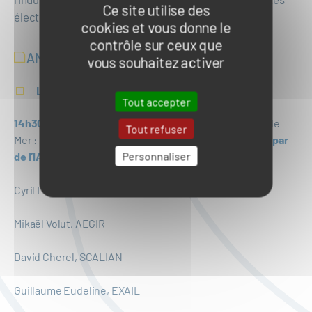
Ce site utilise des
électroniques et des systèmes de communication.
cookies et vous donne le
contrôle sur ceux que
ANIMATIONS
vous souhaitez activer
Lundi 4 novembre
Tout accepter
14h30-15h, salle BREST
: Conférence animée par le Pôle
Tout refuser
Mer :
Drones multi-agents et management de mission par
Personnaliser
de l’IA
avec :
Cyril Lévy, NAVAL GROUP
Mikaël Volut, AEGIR
David Cherel, SCALIAN
Guillaume Eudeline, EXAIL