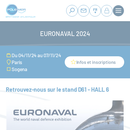
Panneau de gestion des cookies
Aller
au
FR
contenu
principal
EURONAVAL 2024
Du 04/11/24 au 07/11/24
Infos et inscriptions
Paris
Sogena
Retrouvez-nous sur le stand D61 - HALL 6