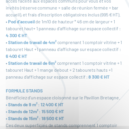
accès facilité aux espaces communs pour vous et vos
invités (réserve commune + salle de réunion fermée + bar
accueil), et frais d’inscription obligatoires inclus (995 € HT).
•
Pod d’accueil
de 1m10 de hauteur * 46 cm de largeur + 1
tabouret haut+ 1 panneau d’affichage sur espace collectif :
4 300 € HT
•
Station de travail de 4m²
comprenant 1 comptoir vitrine + 1
tabouret Haut +1 panneau d’affichage sur espace collectif :
6 400 € HT
•
Station de travail de 6m²
comprenant 1 comptoir vitrine + 1
tabouret Haut + 1 mange debout + 2 tabourets hauts +1
panneau d’affichage sur espace collectif :
8 300 € HT
FORMULE STANDS
Bénéficiez d’un espace cloisonné sur le Pavillon Bretagne.
• Stands de 9 m² : 12 400 € HT
• Stands de 12m² : 15 500 € HT
• Stands de 15m² : 18 500 € HT
Ces deux superficies de stands comprennent 1 comptoir