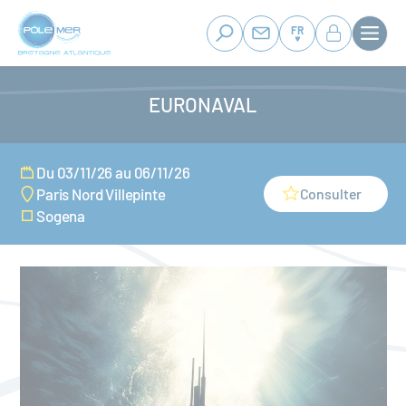
Panneau de gestion des cookies
Aller
au
FR
contenu
principal
EURONAVAL
Du 03/11/26 au 06/11/26
Consulter
Paris Nord Villepinte
Sogena