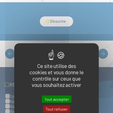
S'inscrire
Liste des événements
PAGINATION
Ce site utilise des
cookies et vous donne le
contrôle sur ceux que
vous souhaitez activer
RECEVOIR NOS ACTUALITÉS
Défense, sûreté et sécurité maritimes
Catégories
Tout accepter
Naval et nautisme
Ressources énergétiques et minérales marines
Tout refuser
Ressources biologiques marines