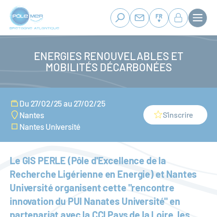
Panneau de gestion des cookies
Aller
au
FR
contenu
principal
ENERGIES RENOUVELABLES ET
MOBILITÉS DÉCARBONÉES
Du 27/02/25 au 27/02/25
S'inscrire
Nantes
Nantes Université
Le GIS PERLE (Pôle d'Excellence de la
Recherche Ligérienne en Energie) et Nantes
Université organisent cette "rencontre
innovation du PUI Nanates Université" en
partenariat avec la CCI Pays de la Loire, les