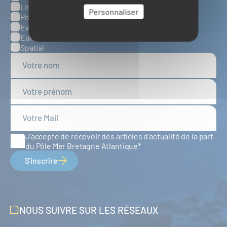
Littoral et environnement marins
Personnaliser
Ports, infrastructures et logistique
Évènements
Europe
Spatial
J'accepte de recevoir des articles d'actualité de la part
du Pôle Mer Bretagne Atlantique
S'inscrire
NOUS SUIVRE SUR LES RÉSEAUX