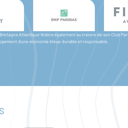
er Bretagne Atlantique fédère également au travers de son Club P
eloppement d'une économie bleue durable et responsable.
S