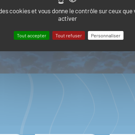
e des cookies et vous donne le contrôle sur ceux que
activer
LES RÉSEAUX
Tout accepter
Tout refuser
Personnaliser