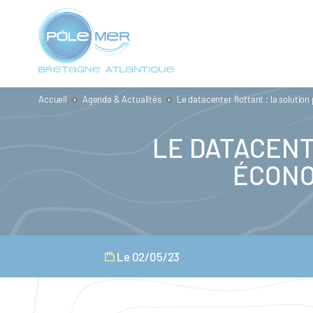
Panneau de gestion des cookies
Aller
au
contenu
principal
Accueil
Agenda & Actualités
Le datacenter flottant : la soluti
LE DATACENT
ÉCONO
Le 02/05/23