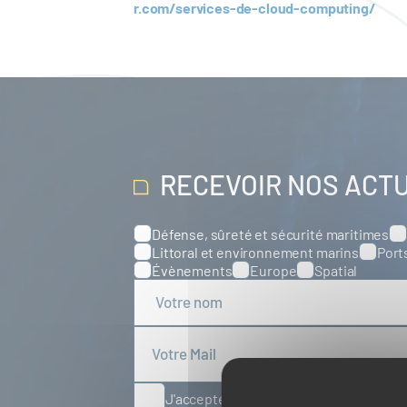
r.com/services-de-cloud-computing/
RECEVOIR NOS ACT
Défense, sûreté et sécurité maritimes
Catégories
Littoral et environnement marins
Port
Évènements
Europe
Spatial
J'accepte de recevoir des articles d'ac