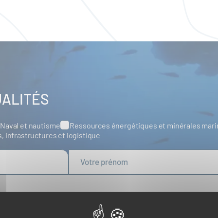
UALITÉS
Naval et nautisme
Ressources énergétiques et minérales mar
s, infrastructures et logistique
tualité de la part du Pôle Mer Bretagne Atlantique