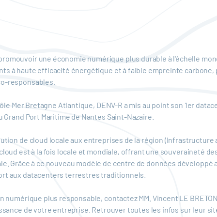
romouvoir une économie numérique plus durable à l'échelle mondia
s à haute efficacité énergétique et à faible empreinte carbone, p
éco-responsables.
Pôle Mer Bretagne Atlantique, DENV-R a mis au point son 1er datacenter
du Grand Port Maritime de Nantes Saint-Nazaire.
tion de cloud locale aux entreprises de la région (Infrastructure a
cloud est à la fois locale et mondiale, offrant une souveraineté 
male. Grâce à ce nouveau modèle de centre de données développé 
rt aux datacenters terrestres traditionnels.
d’un numérique plus responsable, contactez MM. Vincent LE BRETO
ssance de votre entreprise. Retrouver toutes les infos sur leur sit