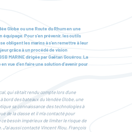
Vendée Globe ou une Route du Rhum en une
n équipage. Pour s’en prévenir, les outils
sse obligent les marins à s’en remettre à leur
jeur grâce à un procédé de vision
ise BSB MARINE dirigée par Gaëtan Gouérou. La
 en vue d’en faire une solution d’avenir pour
l, qui s’était rendu compte lors d’une
tait à bord des bateaux du Vendée Globe, une
pratique sa connaissance des technologies à
ué de la classe et il m’a contacté pour
ce besoin impérieux de limiter le risque de
. J’ai aussi contacté Vincent Riou, François