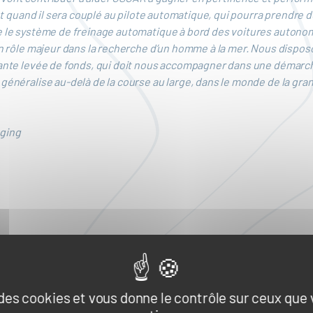
érêt quand il sera couplé au pilote automatique, qui pourra prendre
me le système de freinage automatique à bord des voitures autono
 un rôle majeur dans la recherche d’un homme à la mer. Nous dispo
tante levée de fonds, qui doit nous accompagner dans une démarche
 généralise au-delà de la course au large, dans le monde de la gra
nging
e des cookies et vous donne le contrôle sur ceux que