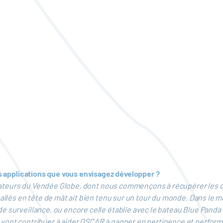
les applications que vous envisagez développer ?
ilisateurs du Vendée Globe, dont nous commençons à récupérer les
tallés en tête de mât ait bien tenu sur un tour du monde. Dans le m
de surveillance, ou encore celle établie avec le bateau Blue Pan
 vont contribuer à aider OSCAR à gagner en pertinence et perform