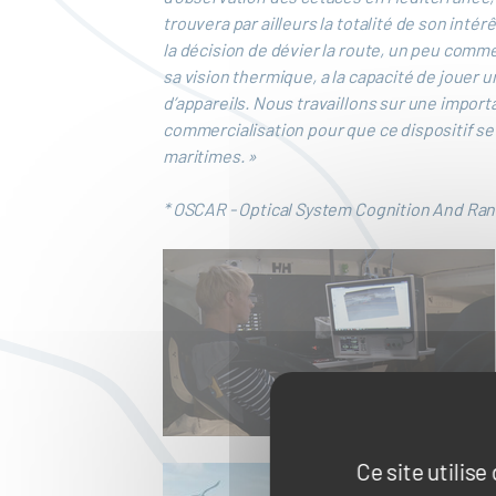
trouvera par ailleurs la totalité de son int
la décision de dévier la route, un peu com
sa vision thermique, a la capacité de jouer
d’appareils. Nous travaillons sur une impor
commercialisation pour que ce dispositif se
maritimes. »
* OSCAR - Optical System Cognition And Ra
Ce site utilis