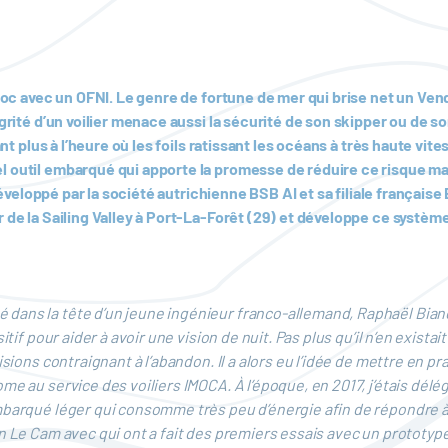
 choc avec un OFNI. Le genre de fortune de mer qui brise net un 
grité d’un voilier menace aussi la sécurité de son skipper ou de so
nt plus à l’heure où les foils ratissant les océans à très haute vite
l outil embarqué qui apporte la promesse de réduire ce risque ma
, développé par la société autrichienne BSB AI et sa filiale frança
 de la Sailing Valley à Port-La-Forêt (29) et développe ce système
dans la tête d’un jeune ingénieur franco-allemand, Raphaël Bianca
itif pour aider à avoir une vision de nuit. Pas plus qu’il n’en exis
isions contraignant à l’abandon. Il a alors eu l’idée de mettre en 
e au service des voiliers IMOCA. À l’époque, en 2017, j’étais délég
mbarqué léger qui consomme très peu d’énergie afin de répondre à 
n Le Cam avec qui ont a fait des premiers essais avec un prototype