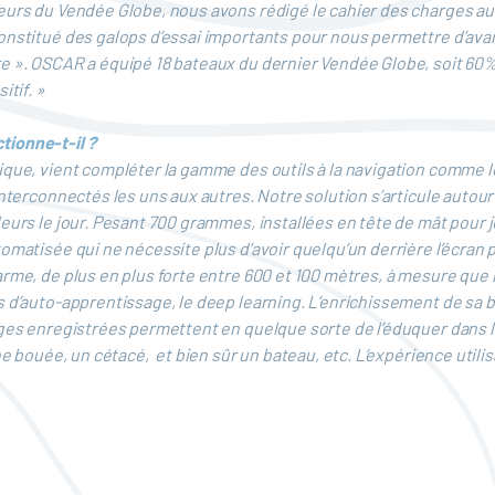
ueurs du Vendée Globe, nous avons rédigé le cahier des charges a
nstitué des galops d’essai importants pour nous permettre d’avanc
 ». OSCAR a équipé 18 bateaux du dernier Vendée Globe, soit 60% d
itif. »
tionne-t-il ?
ue, vient compléter la gamme des outils à la navigation comme le r
interconnectés les uns aux autres. Notre solution s’articule autour
eurs le jour. Pesant 700 grammes, installées en tête de mât pour jo
omatisée qui ne nécessite plus d’avoir quelqu’un derrière l’écran 
rme, de plus en plus forte entre 600 et 100 mètres, à mesure que l
s d’auto-apprentissage, le deep learning. L’enrichissement de sa 
ages enregistrées permettent en quelque sorte de l’éduquer dans la
ne bouée, un cétacé, et bien sûr un bateau, etc. L’expérience utilis