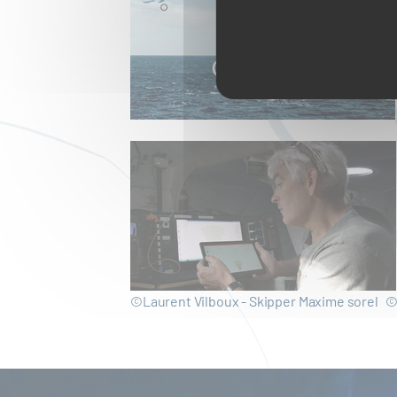
©Laurent Vilboux - Skipper Maxime sorel ©