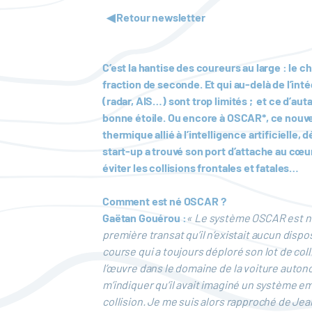
◀ Retour newsletter
C’est la hantise des coureurs au large : le
fraction de seconde. Et qui au-delà de l’inté
(radar, AIS…) sont trop limités ; et ce d’auta
bonne étoile. Ou encore à OSCAR*, ce nouve
thermique allié à l’intelligence artificielle
start-up a trouvé son port d’attache au cœur
éviter les collisions frontales et fatales…
Comment est né OSCAR ?
Gaëtan Gouérou :
« Le système OSCAR est né 
première transat qu’il n’existait aucun dispos
course qui a toujours déploré son lot de coll
l’œuvre dans le domaine de la voiture autonom
m’indiquer qu’il avait imaginé un système e
collision. Je me suis alors rapproché de Jea