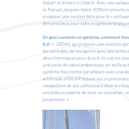
Gabart et Armel Le Cléac’h. Avec ces vainq
la Transat Jacques Vabre 2019 ont ensuite co
proposer une version bêta pour le « software
être précieux pour faire progresser le dispos
En quoi consiste ce système, comment fonc
G.G :
« OSCAR, qui propose une solution optiq
les centrales de navigation avec des outils 
deux thermiques pour la nuit, et une en coul
une unité de calcul embarquée, en veille aut
système fonctionne par ailleurs avec une ala
artificielle d’OSCAR repose sur un processu
navigations de ses utilisateurs dont les im
une bille ou palette de bois, un container, u
progresser. »