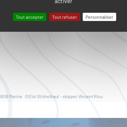
activer
Tout accepter
Tout refuser
Personnaliser
BSB Marine ©Eloi Stichelbaut - skipper Vincent Riou