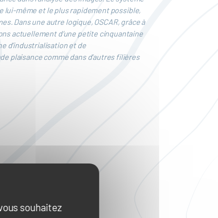
 de lui-même et le plus rapidement possible,
mes. Dans une autre logique, OSCAR, grâce à
sons actuellement d’une petite cinquantaine
 d’industrialisation et de
nde plaisance comme dans d’autres filières
 vous souhaitez