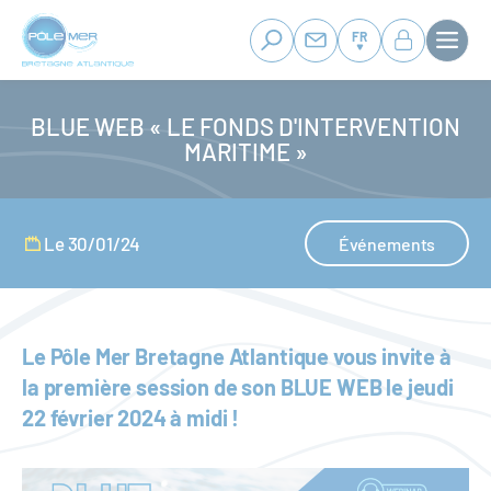
Panneau de gestion des cookies
Aller
au
FR
contenu
principal
BLUE WEB « LE FONDS D'INTERVENTION
MARITIME »
Le 30/01/24
Événements
Le Pôle Mer Bretagne Atlantique vous invite à
la première session de son BLUE WEB le jeudi
22 février 2024 à midi !