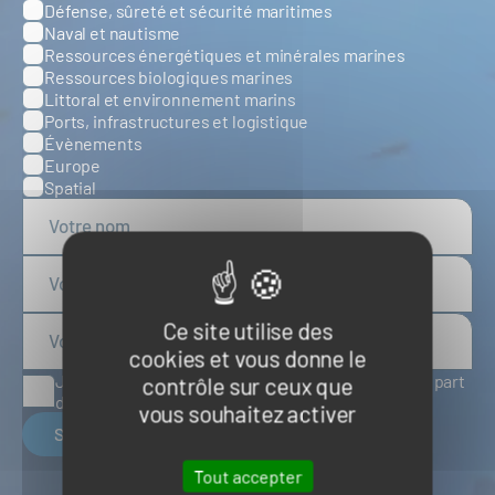
Défense, sûreté et sécurité maritimes
Catégories
Naval et nautisme
Ressources énergétiques et minérales marines
Ressources biologiques marines
Littoral et environnement marins
Ports, infrastructures et logistique
Évènements
Europe
Spatial
Ce site utilise des
cookies et vous donne le
J'accepte de recevoir des articles d'actualité de la part
contrôle sur ceux que
du Pôle Mer Bretagne Atlantique
vous souhaitez activer
S'inscrire
Tout accepter