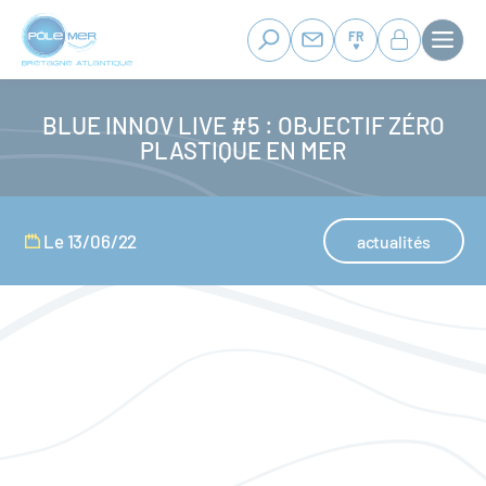
Panneau de gestion des cookies
Aller
au
FR
contenu
principal
BLUE INNOV LIVE #5 : OBJECTIF ZÉRO
PLASTIQUE EN MER
Le 13/06/22
actualités