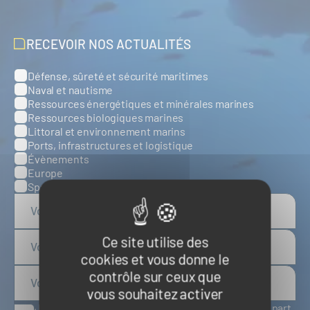
RECEVOIR NOS ACTUALITÉS
Défense, sûreté et sécurité maritimes
Catégories
Naval et nautisme
Ressources énergétiques et minérales marines
Ressources biologiques marines
Littoral et environnement marins
Ports, infrastructures et logistique
Évènements
Europe
Spatial
Ce site utilise des
cookies et vous donne le
contrôle sur ceux que
vous souhaitez activer
J'accepte de recevoir des articles d'actualité de la part