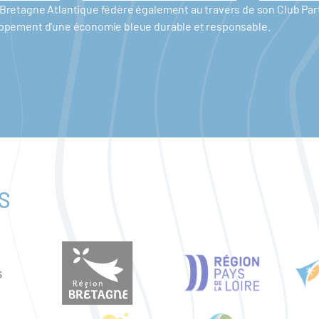
er Bretagne Atlantique fédère également au travers de son Club P
eloppement d'une économie bleue durable et responsable.
S