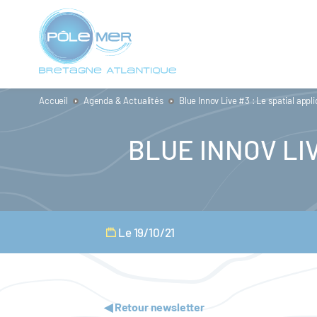
Panneau de gestion des cookies
Aller
au
contenu
principal
Accueil
Agenda & Actualités
Blue Innov Live #3 : Le spatial app
BLUE INNOV LIV
Le 19/10/21
◀ Retour newsletter