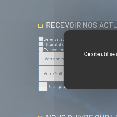
RECEVOIR NOS ACT
Défense, sûreté et sécurité maritimes
Catégories
Littoral et environnement marins
Port
Évènements
Europe
Spatial
Ce site utilis
J'accepte de recevoir des articles d'ac