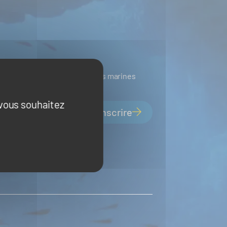
ines
Ressources biologiques marines
 vous souhaitez
S'inscrire