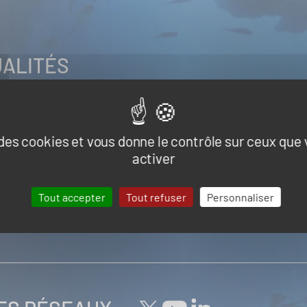
UALITÉS
Naval et nautisme
Ressources énergétiques et minérales mar
s, infrastructures et logistique
e des cookies et vous donne le contrôle sur ceux que
activer
Tout accepter
Tout refuser
Personnaliser
tualité de la part du Pôle Mer Bretagne Atlantique