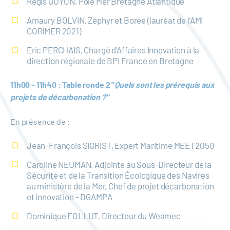
Régis GUYON, Pôle Mer Bretagne Atlantique
Amaury BOLVIN, Zéphyr et Borée (lauréat de l’AMI
CORIMER 2021)
Eric PERCHAIS, Chargé d'Affaires Innovation à la
direction régionale de BPI France en Bretagne
11h00 - 11h40 : Table ronde 2 "
Quels sont les prérequis aux
projets de décarbonation ?"
En présence de :
Jean-François SIGRIST, Expert Maritime MEET2050
Caroline NEUMAN, Adjointe au Sous-Directeur de la
Sécurité et de la Transition Écologique des Navires
au ministère de la Mer, Chef de projet décarbonation
et innovation - DGAMPA
Dominique FOLLUT, Directeur du Weamec