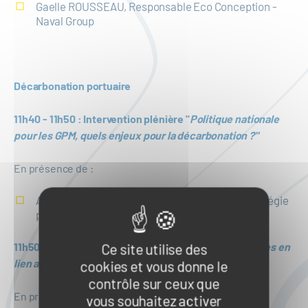
Gaelle ROUSSEAU, Responsable Eco Conception -
Naval Group
Décarbonation portuaire
11h40 - 11h50 : Intervention plénière "
Politique nationale
pour les GPM, quels enjeux pour la décarbonation ?"
En présence de :
Arthur DE CAMBIAIRE, Chef du bureau de la stratégie
portuaire à la DGITM
11h50 - 12h30 : Table ronde 3 "
Les évolutions portuaires en
Ce site utilise des
lien avec la décarbonation du maritime"
cookies et vous donne le
contrôle sur ceux que
En présence de :
vous souhaitez activer