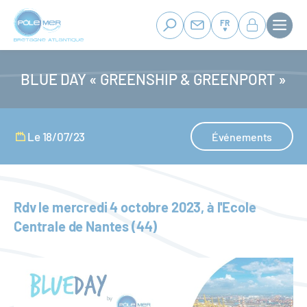
Panneau de gestion des cookies
Aller
au
FR
contenu
principal
BLUE DAY « GREENSHIP & GREENPORT »
Le 18/07/23
Événements
Rdv le mercredi 4 octobre 2023, à l'Ecole
Centrale de Nantes (44)