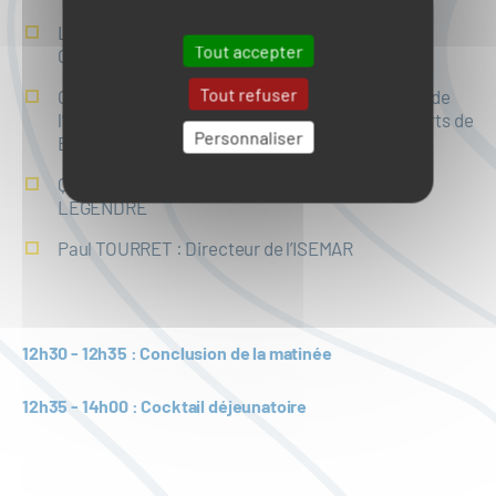
Ludovic BOCQUIER : Responsable BU Energie -
Tout accepter
Grand Port Maritime Nantes St Nazaire
Tout refuser
Guillaume LABAS : Chef du service prospective, de
l’économie, environnement et exploitation de ports de
Personnaliser
Bretagne.
Quentin Henry : Chef Projet DIKWE, société
LEGENDRE
Paul TOURRET : Directeur de l’ISEMAR
12h30 - 12h35 : Conclusion de la matinée
12h35 - 14h00 : Cocktail déjeunatoire