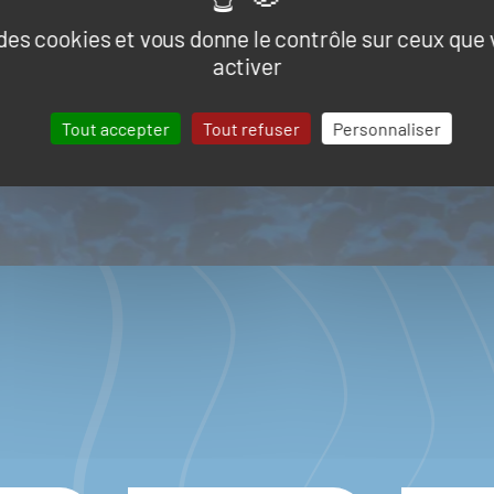
e des cookies et vous donne le contrôle sur ceux que
activer
LES RÉSEAUX
Tout accepter
Tout refuser
Personnaliser