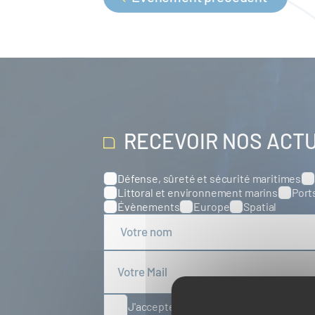
PAGINATION
RECEVOIR NOS ACT
Défense, sûreté et sécurité maritimes
Catégories
Littoral et environnement marins
Port
Évènements
Europe
Spatial
J'accepte de recevoir des articles d'ac