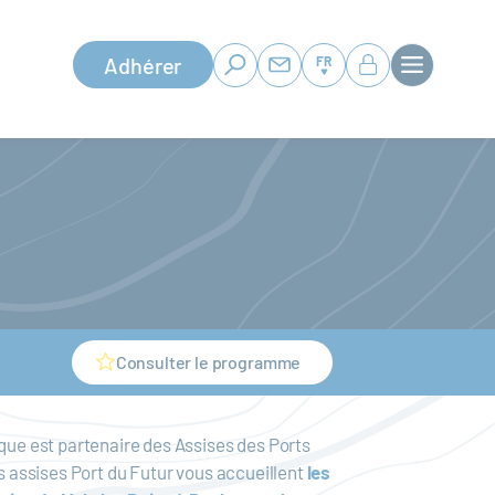
Adhérer
FR
Consulter le programme
que est partenaire des Assises des Ports
s assises Port du Futur vous accueillent
les