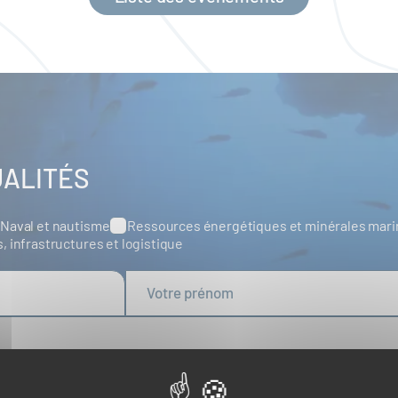
UALITÉS
Naval et nautisme
Ressources énergétiques et minérales mar
s, infrastructures et logistique
tualité de la part du Pôle Mer Bretagne Atlantique