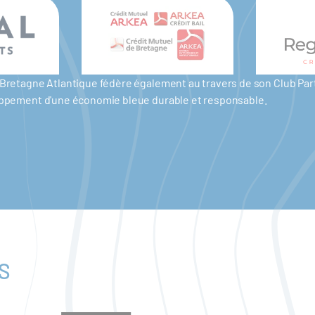
er Bretagne Atlantique fédère également au travers de son Club P
eloppement d'une économie bleue durable et responsable.
S