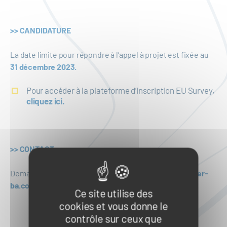
>> CANDIDATURE
La date limite pour répondre à l’appel à projet est fixée au
31 décembre 2023.
Pour accéder à la plateforme d’inscription EU Survey,
cliquez ici.
>> CONTACT
Demandes d’information par courriel à
europe@polemer-
ba.com
Ce site utilise des
cookies et vous donne le
contrôle sur ceux que