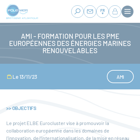
Panneau de gestion des cookies
Aller
au
FR
contenu
principal
AMI - FORMATION POUR LES PME
EUROPÉENNES DES ÉNERGIES MARINES
RENOUVELABLES
Le 13/11/23
AMI
>> OBJECTIFS
Le projet ELBE Eurocluster vise à promouvoir la
collaboration européenne dans les domaines de
l'innovation, de l'internationalisation, de la mise en réseau