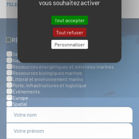
vous souhaitez activer
TELECHARGER LE COMMUNIQUE DE L'AMI
Tout accepter
Tout refuser
RECEVOIR NOS ACTUALITÉS
Personnaliser
Défense, sûreté et sécurité maritimes
Catégories
Naval et nautisme
Ressources énergétiques et minérales marines
Ressources biologiques marines
Littoral et environnement marins
Ports, infrastructures et logistique
Évènements
Europe
Spatial